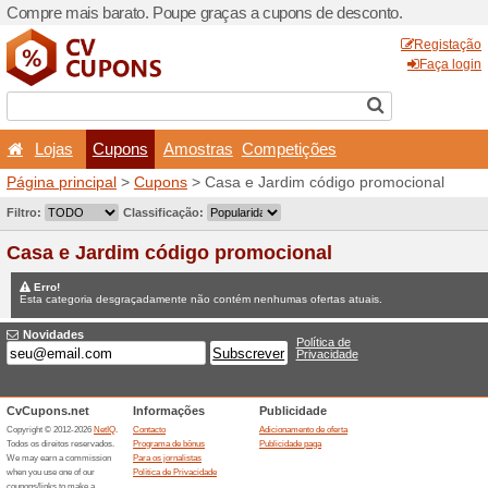
Compre mais barato. Poupe
Lojas
Cupons
Amo
Página principal
>
Cupons
>