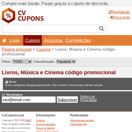
Compre mais barato. Poupe
Lojas
Cupons
Amo
Página principal
>
Cupons
>