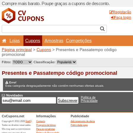
Compre mais barato. Poupe
Lojas
Cupons
Amo
Página principal
>
Cupons
>