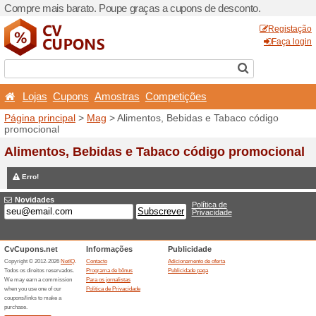
Compre mais barato. Poupe
Lojas
Cupons
Amost
Página principal
>
Mag
> Al