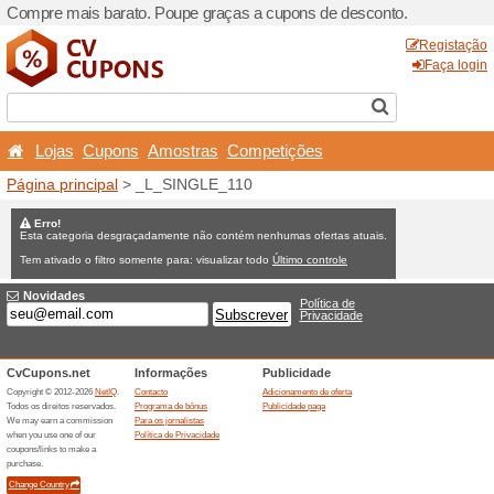
Compre mais barato. Poupe
Lojas
Cupons
Amost
Página principal
> _L_SIN