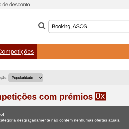
 de desconto.
Competições
ação:
0x
petições com prémios
ro!
categoria desgraçadamente não contém nenhumas ofertas atuais.