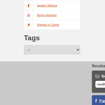
Saude e Beleza
Sport e Animais
Viagens e Carros
Tags
Receba 
N
Fa