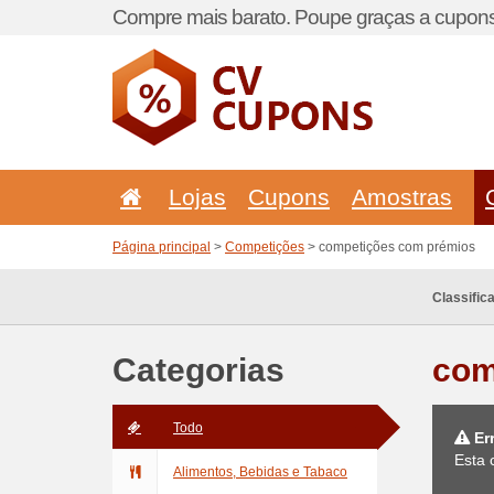
Compre mais barato. Poupe graças a cupons
Lojas
Cupons
Amostras
Página principal
>
Competições
> competições com prémios
Classific
Categorias
com
Todo
Er
Esta 
Alimentos, Bebidas e Tabaco