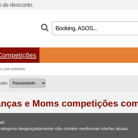
 de desconto.
Competições
es com prémios
ação:
anças e Moms competições co
ro!
categoria desgraçadamente não contém nenhumas ofertas atuais.