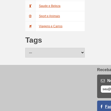
Saude e Beleza
Sport e Animais
Viagens e Carros
Tags
Receba 
N
Fa