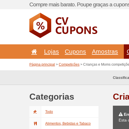
Compre mais barato. Poupe graças a cupons
Lojas
Cupons
Amostras
Página principal
>
Competições
> Crianças e Moms competiçõ
Classific
Categorias
Cri
Todo
Er
Esta 
Alimentos, Bebidas e Tabaco